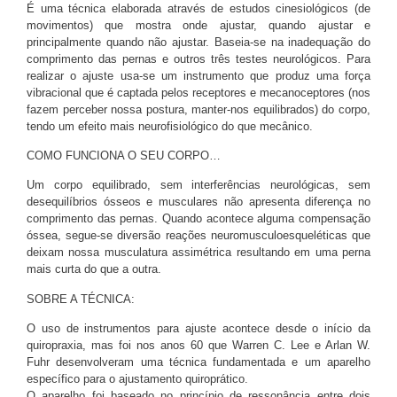
É uma técnica elaborada através de estudos cinesiológicos (de
movimentos) que mostra onde ajustar, quando ajustar e
principalmente quando não ajustar. Baseia-se na inadequação do
comprimento das pernas e outros três testes neurológicos. Para
realizar o ajuste usa-se um instrumento que produz uma força
vibracional que é captada pelos receptores e mecanoceptores (nos
fazem perceber nossa postura, manter-nos equilibrados) do corpo,
tendo um efeito mais neurofisiológico do que mecânico.
COMO FUNCIONA O SEU CORPO…
Um corpo equilibrado, sem interferências neurológicas, sem
desequilíbrios ósseos e musculares não apresenta diferença no
comprimento das pernas. Quando acontece alguma compensação
óssea, segue-se diversão reações neuromusculoesqueléticas que
deixam nossa musculatura assimétrica resultando em uma perna
mais curta do que a outra.
SOBRE A TÉCNICA:
O uso de instrumentos para ajuste acontece desde o início da
quiropraxia, mas foi nos anos 60 que Warren C. Lee e Arlan W.
Fuhr desenvolveram uma técnica fundamentada e um aparelho
específico para o ajustamento quiroprático.
O aparelho foi baseado no princípio de ressonância entre dois