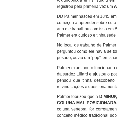
A quiropraxia em si surgiu e
registrou pela primeira vez um
A
DD Palmer nasceu em 1845 em O
começou a aprender sobre cura 
ano ele trabalhou com isso em B
Palmer era curioso e tinha sede
No local de trabalho de Palmer 
perguntou como ele havia se to
pesado, ouviu um “pop” em suas
Palmer examinou o funcionário 
da surdez Lillard e ajustou o p
pensou que tinha descoberto
reivindicações e questionamento
Palmer teorizou que a
DIMINU
COLUNA MAL POSICIONAD
coluna vertebral for corretam
conceito médico tradicional so