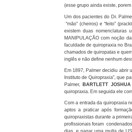
(esse grupo ainda existe, porem
Um dos pacientes do Dr. Palmer
“mão” (cheiros) e “feito” (prac
existem duas nomenclaturas u
MANIPULAÇÃO com noção da filo
faculdade de quiropraxia no Bra
chamados de quiropatas e quem f
inglês e não define nenhum dess
Em 1897, Palmer decidiu abrir 
Instituto de Quiropraxia”, que 
Palmer,
BARTLETT JOSHUA 
quiropraxia. Em seguida ele com
Com a entrada da quiropraxia n
aptos a praticar após formaç
quiropraxistas durante a primei
profissionais foram condenados 
dias, e pagar uma multa de US