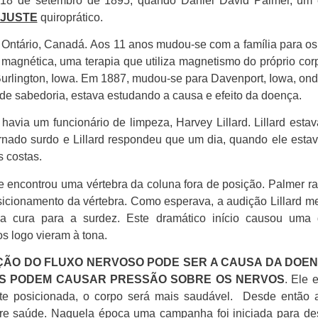
m 18 de setembro de 1895, quando Daniel David Palmer, um 
JUSTE
quiroprático.
ntário, Canadá. Aos 11 anos mudou-se com a família para os 
magnética, uma terapia que utiliza magnetismo do próprio cor
urlington, Iowa. Em 1887, mudou-se para Davenport, Iowa, ond
 de sabedoria, estava estudando a causa e efeito da doença.
havia um funcionário de limpeza, Harvey Lillard. Lillard est
rnado surdo e Lillard respondeu que um dia, quando ele esta
 costas.
e encontrou uma vértebra da coluna fora de posição. Palmer ra
osicionamento da vértebra. Como esperava, a audição Lillard mel
 a cura para a surdez. Este dramático início causou um
s logo vieram à tona.
IÇÃO DO FLUXO NERVOSO PODE SER A CAUSA DA DOE
AS PODEM CAUSAR PRESSÃO SOBRE OS NERVOS
. Ele 
ente posicionada, o corpo será mais saudável. Desde então 
bre saúde. Naquela época uma campanha foi iniciada para desa