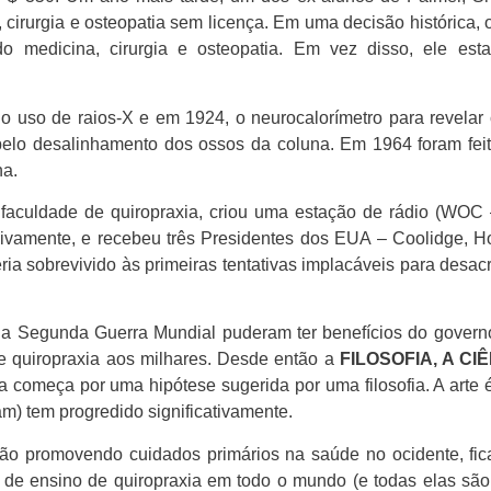
 cirurgia e osteopatia sem licença. Em uma decisão histórica, 
o medicina, cirurgia e osteopatia. Em vez disso, ele esta
o uso de raios-X e em 1924, o neurocalorímetro para revelar c
pelo desalinhamento dos ossos da coluna. Em 1964 foram feit
na.
 faculdade de quiropraxia, criou uma estação de rádio (WOC
nsivamente, e recebeu três Presidentes dos EUA – Coolidge,
ia sobrevivido às primeiras tentativas implacáveis ​​para desa
 da Segunda Guerra Mundial puderam ter benefícios do govern
e quiropraxia aos milhares. Desde então a
FILOSOFIA, A CI
cia começa por uma hipótese sugerida por uma filosofia. A arte
ram) tem progredido significativamente.
são promovendo cuidados primários na saúde no ocidente, fic
s de ensino de quiropraxia em todo o mundo (e todas elas são