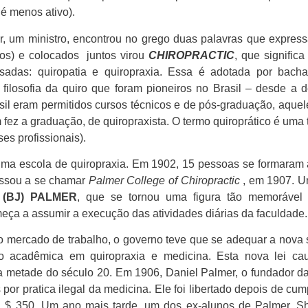
 é menos ativo).
, um ministro, encontrou no grego duas palavras que expres
ktos) e colocados juntos virou
CHIROPRACTIC
, que signific
sadas: quiropatia e quiropraxia. Essa é adotada por bacha
sofia da quiro que foram pioneiros no Brasil – desde a dé
sil eram permitidos cursos técnicos e de pós-graduação, aque
ez a graduação, de quiropraxista. O termo quiroprático é uma 
es profissionais).
uma escola de quiropraxia. Em 1902, 15 pessoas se formaram 
passou a se chamar
Palmer College of Chiropractic
, em 1907. U
(BJ) PALMER
, que se tornou uma figura tão memorável 
eça a assumir a execução das atividades diárias da faculdade.
o mercado de trabalho, o governo teve que se adequar a nova s
ão acadêmica em quiropraxia e medicina. Esta nova lei ca
ra metade do século 20. Em 1906, Daniel Palmer, o fundador da
por pratica ilegal da medicina. Ele foi libertado depois de cu
 $ 350. Um ano mais tarde, um dos ex-alunos de Palmer, Sh