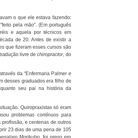
savam o que ele estava fazendo:
a “feito pela mão”. (Em português
réis e aquela por técnicos em
cada de 20. Antes de existir a
les que fizeram esses cursos são
tradução livre de
chiropractor
, do
através da “Enfermaria Palmer e
m desses graduados era filho de
quanto seu pai na história da
ituação. Quiropraxistas só eram
usou problemas contínuos para
 profissão, e centenas de outros
mprir 23 dias de uma pena de 105
egataro Morikubo, foi preso em