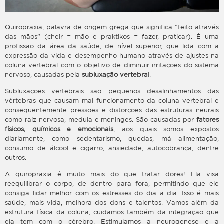
Quiropraxia, palavra de origem grega que significa “feito através
das mãos” (cheir = mão e praktikos = fazer, praticar). É uma
profissão da área da saúde, de nível superior, que lida com a
expressão da vida e desempenho humano através de ajustes na
coluna vertebral com o objetivo de diminuir irritações do sistema
nervoso, causadas pela
subluxação vertebral
.
Subluxações vertebrais são pequenos desalinhamentos das
vértebras que causam mal funcionamento da coluna vertebral e
consequentemente pressões e distorções das estruturas neurais
como raiz nervosa, medula e meninges. São causadas por
fatores
físicos, químicos e emocionais
, aos quais somos expostos
diariamente, como sedentarismo, quedas, má alimentação,
consumo de álcool e cigarro, ansiedade, autocobrança, dentre
outros.
A quiropraxia é muito mais do que tratar dores! Ela visa
reequilibrar o corpo, de dentro para fora, permitindo que ele
consiga lidar melhor com os estresses do dia a dia. Isso é mais
saúde, mais vida, melhora dos dons e talentos. Vamos além da
estrutura física da coluna, cuidamos também da integração que
ela tem com o cérebro. Estimulamos a neurogenese e a